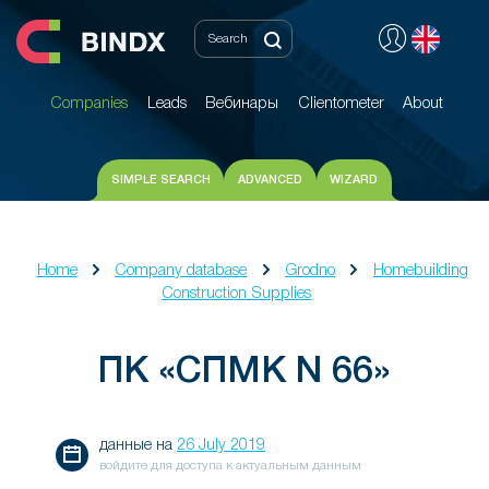
Companies
Leads
Вебинары
Clientometer
About
Companies
Leads
Вебинары
Clientometer
About
SIMPLE SEARCH
ADVANCED
WIZARD
Home
Company database
Grodno
Homebuilding
Construction Supplies
ПК «СПМК N 66»
данные на
26 July 2019
войдите для доступа к актуальным данным