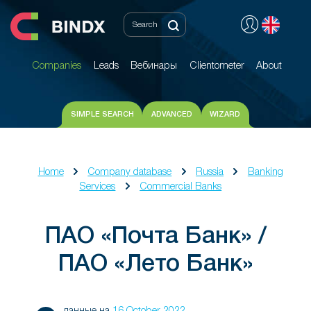
Companies
Leads
Вебинары
Clientometer
About
Companies
Leads
Вебинары
Clientometer
About
SIMPLE SEARCH
ADVANCED
WIZARD
Home
Company database
Russia
Banking
Services
Commercial Banks
ПАО «Почта Банк» /
ПАО «Лето Банк»