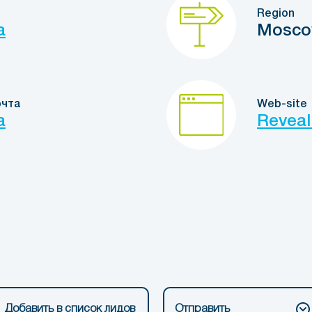
Region
a
Mosc
очта
Web-site
a
Reveal
Добавить в список лидов
Отправить