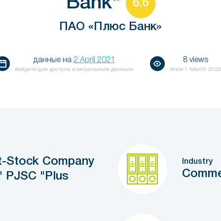
Bank"
6.6
ПАО «Плюс Банк»
данные на
2 April 2021
8 views
войдите для доступа к актуальным данным
since
1 March 202
nt-Stock Company
Industry
Comme
" PJSC "Plus