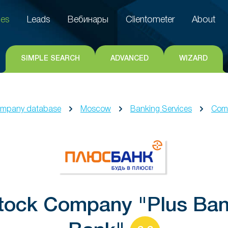
es
Leads
Вебинары
Clientometer
About
es
Leads
Вебинары
Clientometer
About
SIMPLE SEARCH
ADVANCED
WIZARD
mpany database
Moscow
Banking Services
Comm
Stock Company "Plus Ba