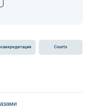
осаккредитация
Courts
базами