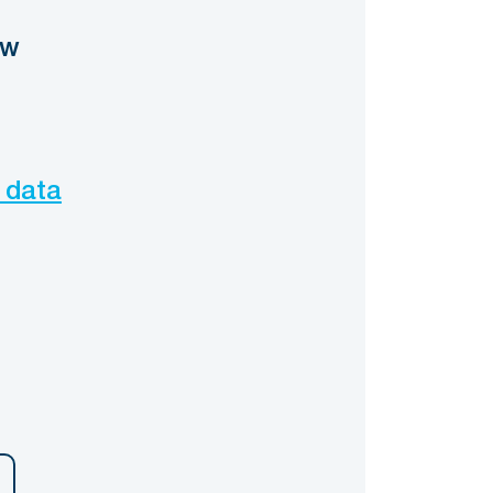
ow
 data