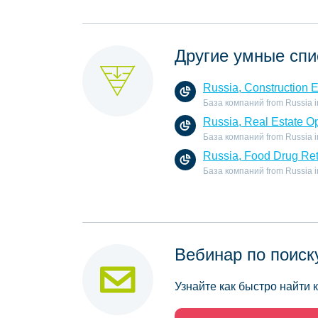
Другие умные спи
Russia, Construction 
База компаний from Russia in 
Russia, Real Estate O
База компаний from Russia in 
Russia, Food Drug Ret
База компаний from Russia in 
Вебинар по поиск
Узнайте как быстро найти