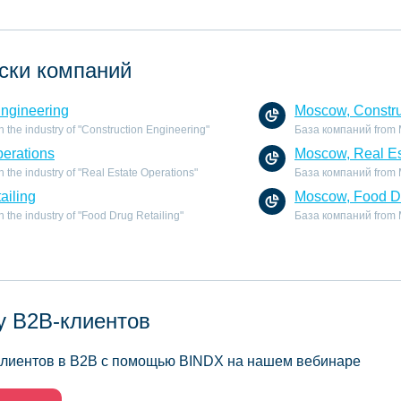
ски компаний
Engineering
Moscow, Constru
the industry of "Construction Engineering"
База компаний from M
perations
Moscow, Real Es
the industry of "Real Estate Operations"
База компаний from Mo
ailing
Moscow, Food Dr
the industry of "Food Drug Retailing"
База компаний from Mo
у B2B-клиентов
 клиентов в B2B с помощью BINDX на нашем вебинаре