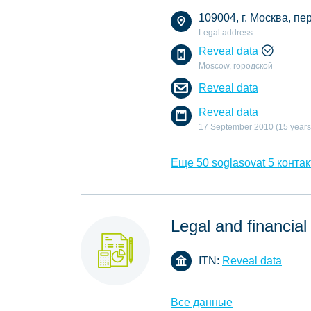
109004, г. Москва, пер
Legal address
Reveal data
Moscow, городской
Reveal data
Reveal data
17 September 2010 (15 years
Еще 50 soglasovat 5 контак
Legal and financial
ITN:
Reveal data
Все данные