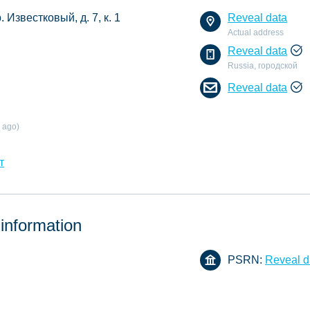
. Известковый, д. 7, к. 1
Reveal data
Actual address
Reveal data
Russia, городской
Reveal data
 ago)
т
 information
PSRN:
Reveal d