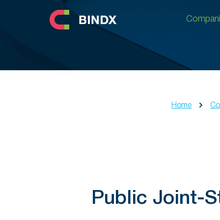
Compani
Compani
Home
Co
Public Joint-