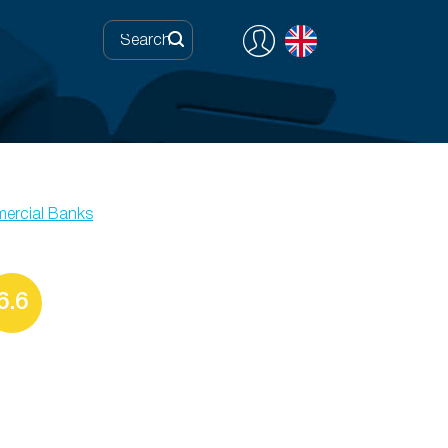
ercial Banks
6.6
0