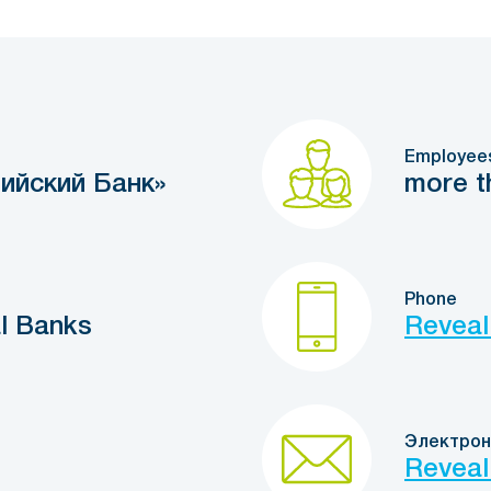
Employee
ийский Банк»
more t
Phone
l Banks
Reveal
Электрон
Reveal