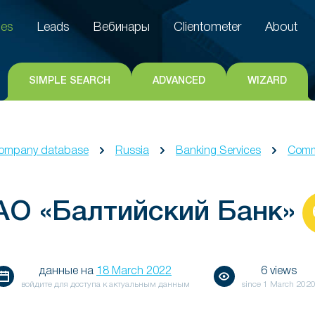
es
Leads
Вебинары
Clientometer
About
es
Leads
Вебинары
Clientometer
About
SIMPLE SEARCH
ADVANCED
WIZARD
ompany database
Russia
Banking Services
Comm
АО «Балтийский Банк»
данные на
18 March 2022
6 views
войдите для доступа к актуальным данным
since
1 March 202