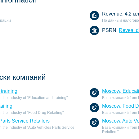
Revenue:
4.2 мл
арации
По данным налогово
PSRN:
Reveal d
ски компаний
training
Moscow, Educati
the industry of "Education and training"
База компаний from Mo
ailing
Moscow, Food Dr
the industry of "Food Drug Retailing"
База компаний from Mo
Parts Service Retailers
Moscow, Auto Veh
the industry of "Auto Vehicles Parts Service
База компаний from Mo
Retailers"