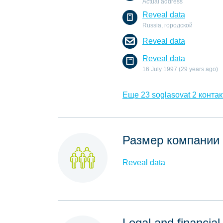
Actual address
Reveal data
Russia, городской
Reveal data
Reveal data
16 July 1997 (29 years ago)
Еще 23 soglasovat 2 контак
Размер компании
Reveal data
Legal and financial