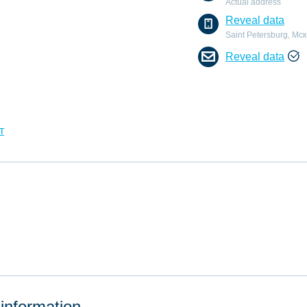
Actual address
Reveal data
Saint Petersburg, Мс
Reveal data
т
 information