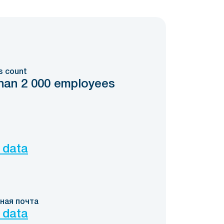
s count
han 2 000 employees
 data
ная почта
 data