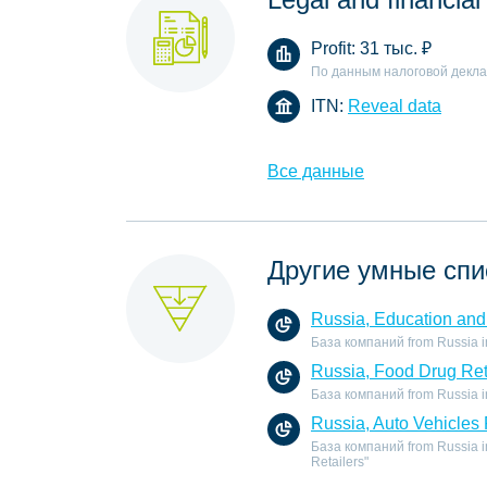
Profit:
31 тыс.
₽
По данным налоговой декл
ITN:
Reveal data
Все данные
Другие умные спи
Russia, Education and 
База компаний from Russia in 
Russia, Food Drug Ret
База компаний from Russia in 
Russia, Auto Vehicles 
База компаний from Russia in 
Retailers"