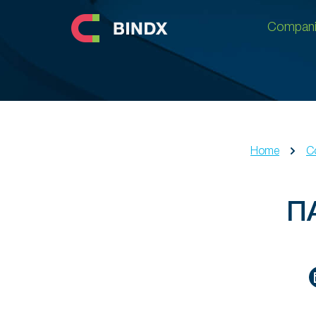
Compani
Compani
Home
C
П