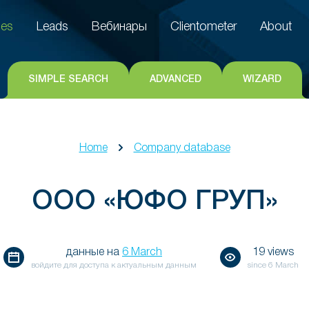
es
Leads
Вебинары
Clientometer
About
es
Leads
Вебинары
Clientometer
About
SIMPLE SEARCH
ADVANCED
WIZARD
Home
Company database
ООО «ЮФО ГРУП»
данные на
6 March
19 views
войдите для доступа к актуальным данным
since
6 March