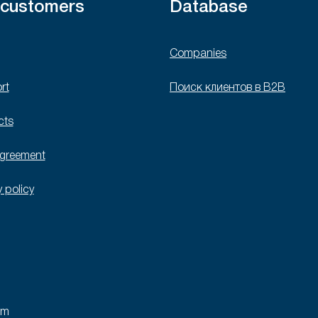
 customers
Database
Companies
rt
Поиск клиентов в B2B
cts
agreement
y policy
rm