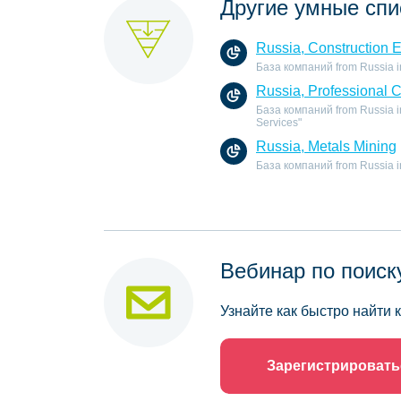
Другие умные спи
Russia, Construction 
База компаний from Russia in 
Russia, Professional 
База компаний from Russia in
Services"
Russia, Metals Mining
База компаний from Russia in 
Вебинар по поиск
Узнайте как быстро найти
Зарегистрировать