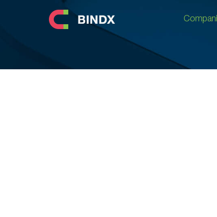
Compani
Compani