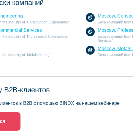
ски компаний
Engineering
Moscow, Constru
the industry of "Construction Engineering"
База компаний from M
Commercial Services
Moscow, Profess
 the industry of "Professional Commercial
База компаний from M
Services"
Moscow, Metals 
the industry of "Metals Mining"
База компаний from Mo
у B2B-клиентов
 клиентов в B2B с помощью BINDX на нашем вебинаре
ся