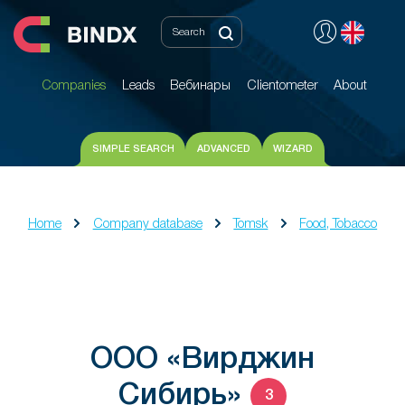
Companies
Leads
Вебинары
Clientometer
About
Companies
Leads
Вебинары
Clientometer
About
SIMPLE SEARCH
ADVANCED
WIZARD
Home
Company database
Tomsk
Food, Tobacco
ООО «Вирджин
Сибирь»
3