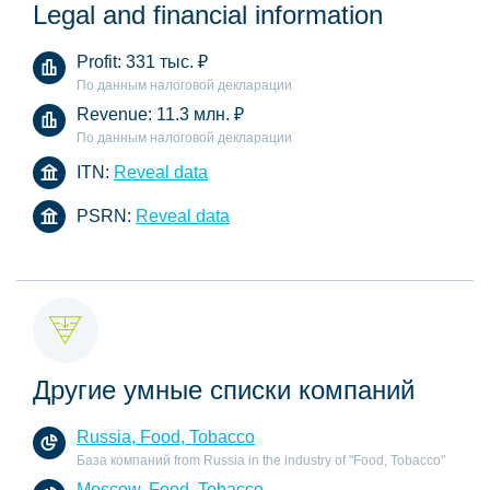
Legal and financial information
Profit:
331 тыс.
₽
По данным налоговой декларации
Revenue:
11.3 млн.
₽
По данным налоговой декларации
ITN:
Reveal data
PSRN:
Reveal data
Другие умные списки компаний
Russia, Food, Tobacco
База компаний from Russia in the industry of "Food, Tobacco"
Moscow, Food, Tobacco