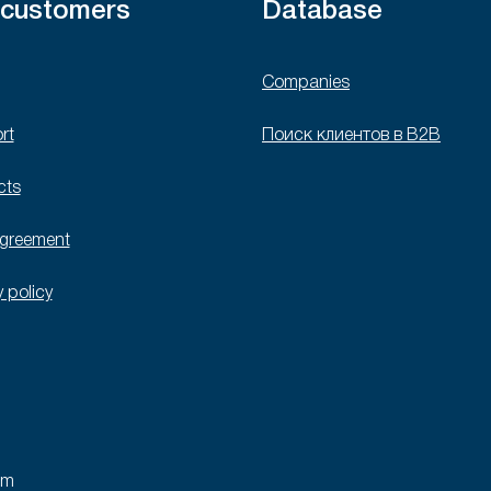
 customers
Database
Companies
rt
Поиск клиентов в B2B
cts
agreement
y policy
rm