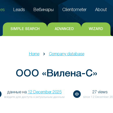
es
Leads
Вебинары
Clientometer
About
es
Leads
Вебинары
Clientometer
About
SIMPLE SEARCH
ADVANCED
WIZARD
Home
Company database
ООО «Вилена-С»
данные на
12 December 2025
27 views
войдите для доступа к актуальным данным
since
12 December 2