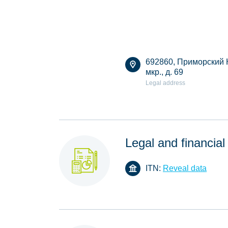
692860, Приморский К
мкр., д. 69
Legal address
Legal and financial
ITN:
Reveal data