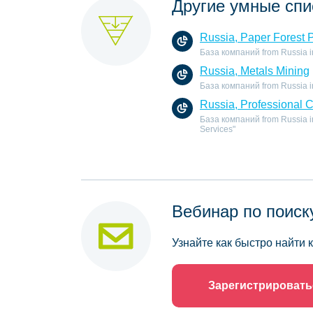
Другие умные спи
Russia, Paper Forest 
База компаний from Russia in 
Russia, Metals Mining
База компаний from Russia in 
Russia, Professional 
База компаний from Russia in
Services"
Вебинар по поиск
Узнайте как быстро найти
Зарегистрировать