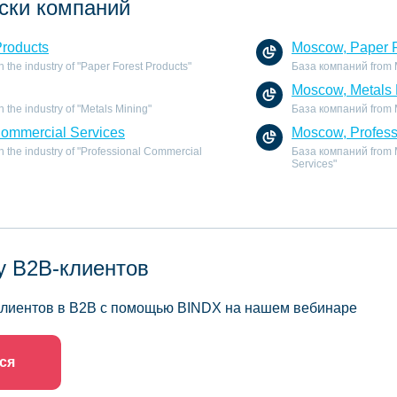
ски компаний
Products
Moscow, Paper F
the industry of "Paper Forest Products"
База компаний from Mo
Moscow, Metals 
the industry of "Metals Mining"
База компаний from Mo
Commercial Services
Moscow, Profess
 the industry of "Professional Commercial
База компаний from M
Services"
у B2B-клиентов
 клиентов в B2B с помощью BINDX на нашем вебинаре
ся