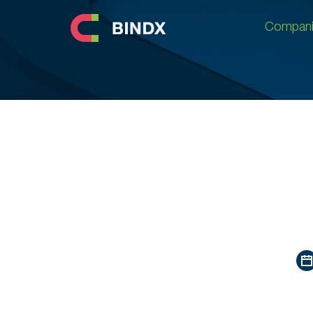
Compani
Compani