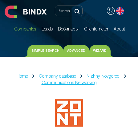
Companies
Leads
Вебинары
Clientometer
About
Companies
Leads
Вебинары
Clientometer
About
SIMPLE SEARCH
ADVANCED
WIZARD
Home
Company database
Nizhny Novgorod
Communications Networking