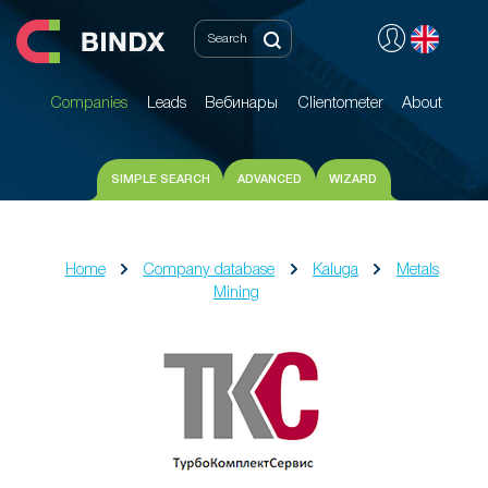
Companies
Leads
Вебинары
Clientometer
About
Companies
Leads
Вебинары
Clientometer
About
SIMPLE SEARCH
ADVANCED
WIZARD
Home
Company database
Kaluga
Metals
Mining