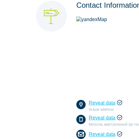
Contact Informatio
Reveal data
Actual address
Reveal data
Moscow, виртуальный (ip-т
Reveal data