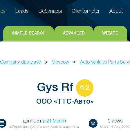
es
Leads
Вебинары
Clientometer
About
es
Leads
Вебинары
Clientometer
About
SIMPLE SEARCH
ADVANCED
WIZARD
Company database
Moscow
Auto Vehicles Parts Servi
Gys Rf
6.2
ООО «ТТС-Авто»
данные на
21 March
9 views
войдите для доступа к актуальным данным
since
14 July 2020