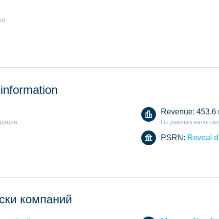
o)
 information
Revenue:
453.6
арации
По данным налогово
PSRN:
Reveal d
ски компаний