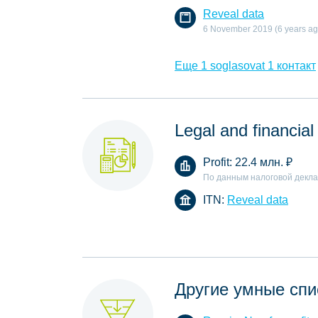
Reveal data
6 November 2019 (6 years ag
Еще 1 soglasovat 1 контакт
Legal and financial
Profit:
22.4 млн.
₽
По данным налоговой декл
ITN:
Reveal data
Другие умные спи