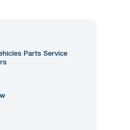
ehicles Parts Service
ers
ow