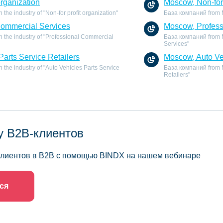
organization
Moscow, Non-for 
he industry of "Non-for profit organization"
База компаний from Mo
Commercial Services
Moscow, Profess
 the industry of "Professional Commercial
База компаний from M
Services"
Parts Service Retailers
Moscow, Auto Veh
the industry of "Auto Vehicles Parts Service
База компаний from Mo
Retailers"
у B2B-клиентов
 клиентов в B2B с помощью BINDX на нашем вебинаре
ся