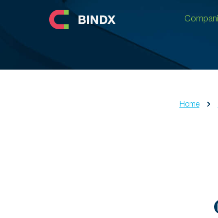
Compani
Compani
Home