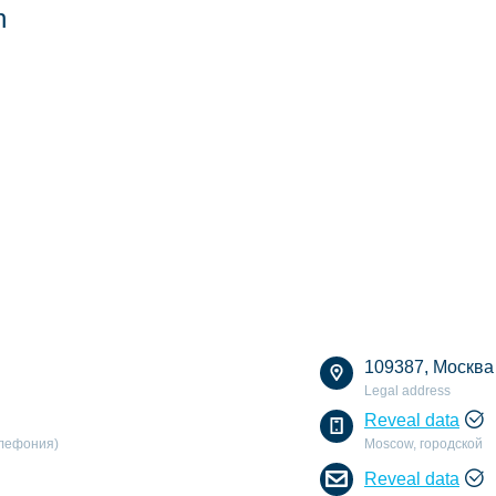
n
109387, Москва г.
Legal address
Reveal data
елефония)
Moscow, городской
Reveal data