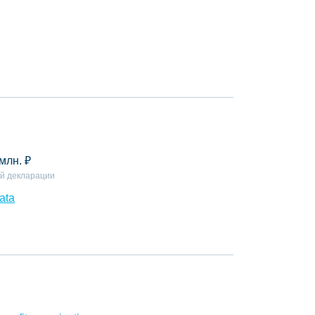
 млн.
₽
й декларации
ata