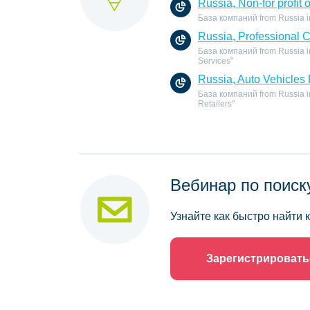
Russia, Non-for profit 
База компаний from Russia in t
Russia, Professional 
База компаний from Russia in
Services"
Russia, Auto Vehicles 
База компаний from Russia in 
Retailers"
Вебинар по поиск
Узнайте как быстро найти
Зарегистрировать