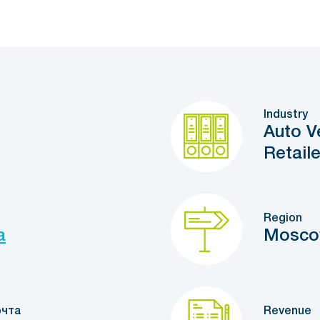
Industry
Auto V
Retail
Region
a
Mosc
очта
Revenue