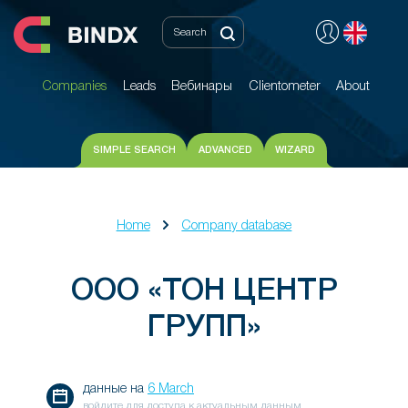
Companies
Leads
Вебинары
Clientometer
About
Companies
Leads
Вебинары
Clientometer
About
SIMPLE SEARCH
ADVANCED
WIZARD
Home
Company database
ООО «ТОН ЦЕНТР
ГРУПП»
данные на
6 March
войдите для доступа к актуальным данным