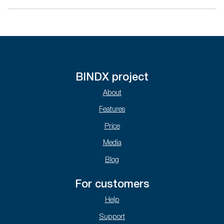
BINDX project
About
Features
Price
Media
Blog
For customers
Help
Support