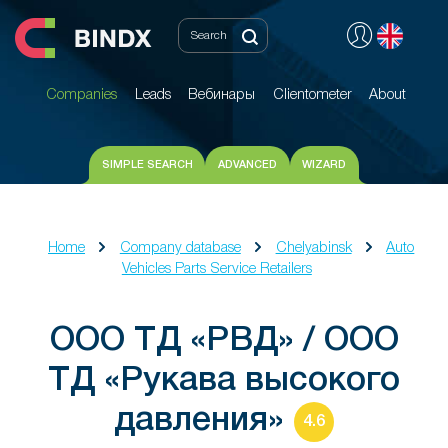
Companies
Leads
Вебинары
Clientometer
About
Companies
Leads
Вебинары
Clientometer
About
SIMPLE SEARCH
ADVANCED
WIZARD
Home
Company database
Chelyabinsk
Auto
Vehicles Parts Service Retailers
ООО ТД «РВД» / ООО
ТД «Рукава высокого
давления»
4.6