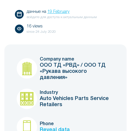
данные на
19 February
войдите для доступа к актуальным данным
16 views
since
24 July 2020
Company name
ООО ТД «РВД» / ООО ТД
«Рукава высокого
давления»
Industry
Auto Vehicles Parts Service
Retailers
Phone
Reveal data