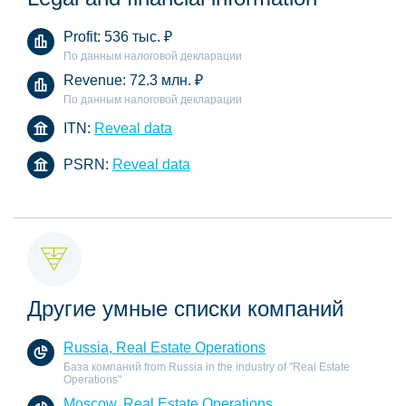
Profit:
536 тыс.
₽
По данным налоговой декларации
Revenue:
72.3 млн.
₽
По данным налоговой декларации
ITN:
Reveal data
PSRN:
Reveal data
Другие умные списки компаний
Russia, Real Estate Operations
База компаний from Russia in the industry of "Real Estate
Operations"
Moscow, Real Estate Operations