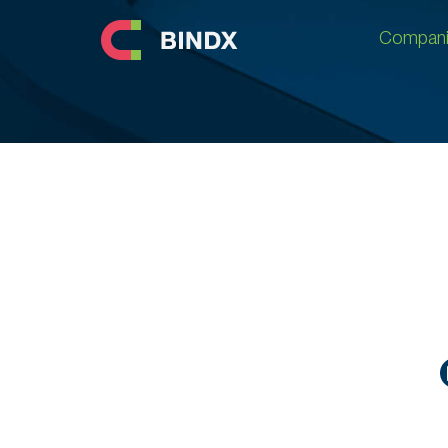
Compani
Compani