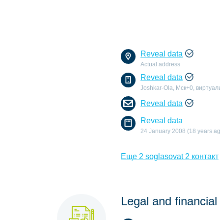
Reveal data
Actual address
Reveal data
Joshkar-Ola, Мск+0, виртуа
Reveal data
Reveal data
24 January 2008 (18 years a
Еще 2 soglasovat 2 контакт
Legal and financial