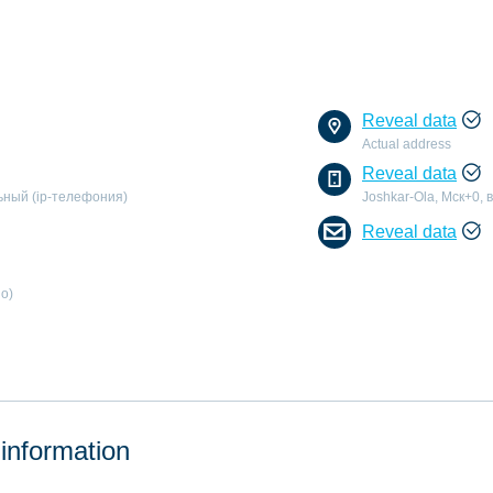
Reveal data
Actual address
Reveal data
льный (ip-телефония)
Joshkar-Ola, Мск+0,
Reveal data
go)
 information