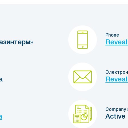
Phone
азинтерм»
Reveal
Электрон
a
Reveal
Company 
a
Active