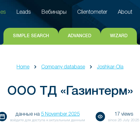
es
Leads
Вебинары
Clientometer
About
es
Leads
Вебинары
Clientometer
About
SIMPLE SEARCH
ADVANCED
WIZARD
Home
Company database
Joshkar-Ola
ООО ТД «Газинтерм»
данные на
5 November 2025
17 views
войдите для доступа к актуальным данным
since
26 July 2025