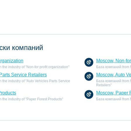
ски компаний
organization
Moscow, Non-for 
he industry of "Non-for profit organization"
База компаний from Mo
Parts Service Retailers
Moscow, Auto Veh
the industry of "Auto Vehicles Parts Service
База компаний from Mo
Retailers"
Products
Moscow, Paper F
the industry of "Paper Forest Products"
База компаний from Mo