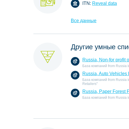
ITN:
Reveal data
Все данные
Другие умные спи
Russia, Non-for profit 
База компаний from Russia in t
Russia, Auto Vehicles 
База компаний from Russia in 
Retailers"
Russia, Paper Forest 
База компаний from Russia in 