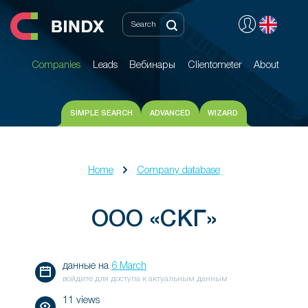
Companies
Leads
Вебинары
Clientometer
About
Companies
Leads
Вебинары
Clientometer
About
SIMPLE SEARCH
ADVANCED
WIZARD
Home
Company database
ООО «СКГ»
данные на
6 March
войдите для доступа к актуальным данным
11 views