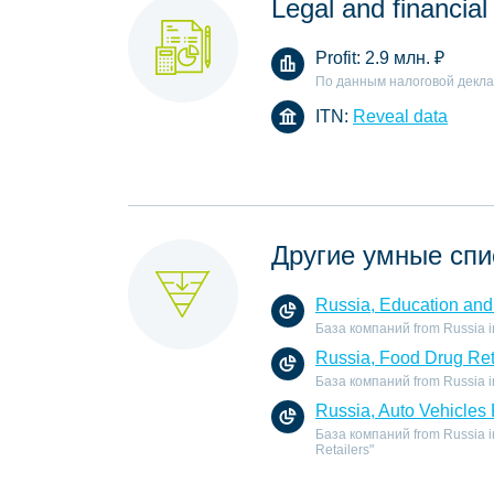
Legal and financial
Profit:
2.9 млн.
₽
По данным налоговой декл
ITN:
Reveal data
Другие умные спи
Russia, Education and 
База компаний from Russia in 
Russia, Food Drug Ret
База компаний from Russia in 
Russia, Auto Vehicles 
База компаний from Russia in 
Retailers"