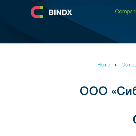
Compani
Compani
Home
Compa
ООО «Сиб