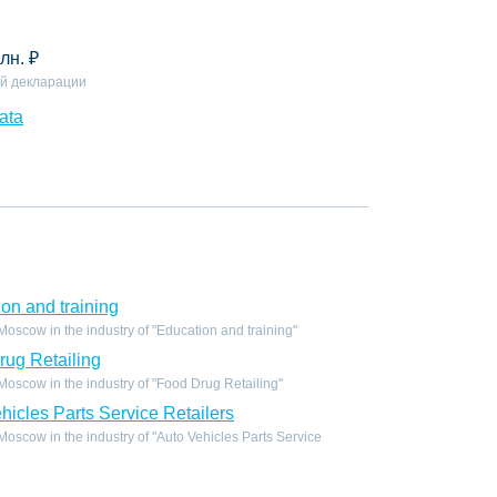
лн.
₽
й декларации
ata
on and training
scow in the industry of "Education and training"
ug Retailing
scow in the industry of "Food Drug Retailing"
icles Parts Service Retailers
scow in the industry of "Auto Vehicles Parts Service