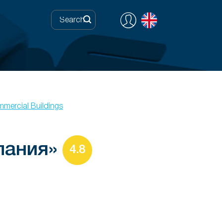
mercial Buildings
пания»
4.8
0