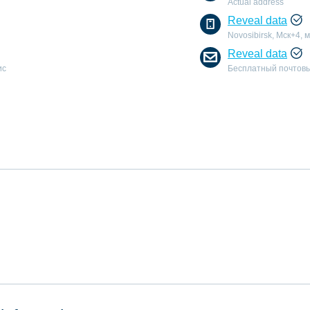
Actual address
Reveal data
Novosibirsk, Мск+4,
Reveal data
ис
Бесплатный почтовы