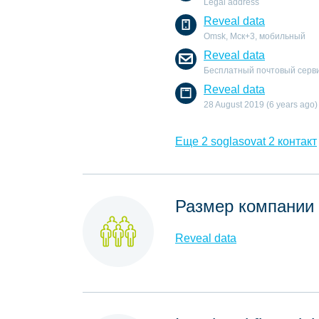
Legal address
Reveal data
Omsk, Мск+3, мобильный
Reveal data
Бесплатный почтовый серв
Reveal data
28 August 2019 (6 years ago)
Еще 2 soglasovat 2 контакт
Размер компании
Reveal data