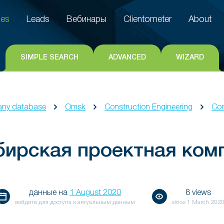
es
Leads
Вебинары
Clientometer
About
es
Leads
Вебинары
Clientometer
About
SIMPLE SEARCH
ADVANCED
WIZARD
ny database
Omsk
Construction Engineering
Com
ирская проектная ком
данные на
1 August 2020
8 views
войдите для доступа к актуальным данным
since
1 March 202