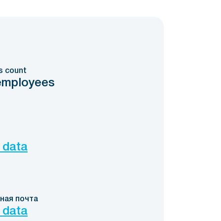
s count
employees
 data
ная почта
 data