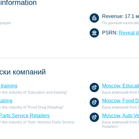
 information
Revenue:
17.1 м
арации
По данным налогово
PSRN:
Reveal d
ски компаний
training
Moscow, Educati
the industry of "Education and training"
База компаний from Mo
ailing
Moscow, Food Dr
the industry of "Food Drug Retailing"
База компаний from Mo
Parts Service Retailers
Moscow, Auto Veh
the industry of "Auto Vehicles Parts Service
База компаний from Mo
Retailers"