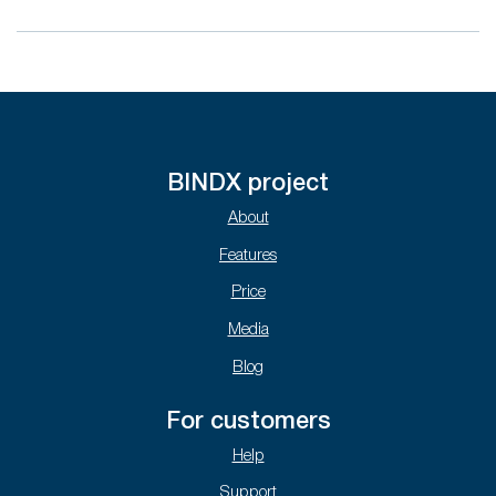
BINDX project
About
Features
Price
Media
Blog
For customers
Help
Support