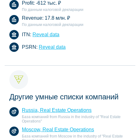
Profit:
-612 тыс.
₽
По данным налоговой декларации
Revenue:
17.8 млн.
₽
По данным налоговой декларации
ITN:
Reveal data
PSRN:
Reveal data
Другие умные списки компаний
Russia, Real Estate Operations
База компаний from Russia in the industry of "Real Estate
Operations"
Moscow, Real Estate Operations
База компаний from Moscow in the industry of "Real Estate