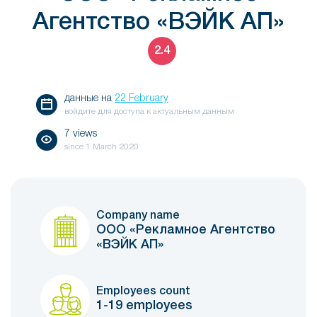
Агентство «ВЭЙК АП»
2.4
данные на
22 February
войдите для доступа к актуальным данным
7 views
since
1 March 2020
Company name
ООО «Рекламное Агентство
«ВЭЙК АП»
Employees count
1-19 employees