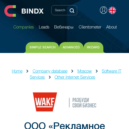
Companies
Leads
Вебинары
Clientometer
About
Companies
Leads
Вебинары
Clientometer
About
SIMPLE SEARCH
ADVANCED
WIZARD
Home
Company database
Moscow
Software IT
Services
Other Internet Services
ООО «Рекламное