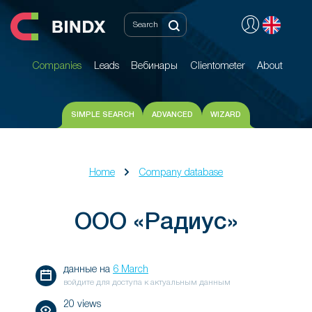
Companies
Leads
Вебинары
Clientometer
About
Companies
Leads
Вебинары
Clientometer
About
SIMPLE SEARCH
ADVANCED
WIZARD
Home
Company database
ООО «Радиус»
данные на
6 March
войдите для доступа к актуальным данным
20 views