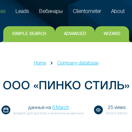
es
Leads
Вебинары
Clientometer
About
es
Leads
Вебинары
Clientometer
About
SIMPLE SEARCH
ADVANCED
WIZARD
Home
Company database
ООО «ПИНКО СТИЛЬ»
данные на
6 March
25 views
войдите для доступа к актуальным данным
since
6 March