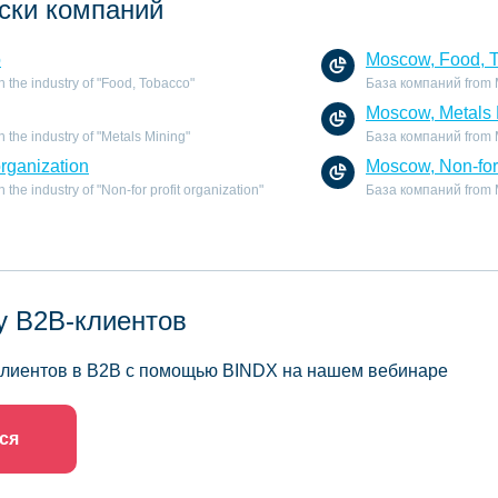
ски компаний
o
Moscow, Food, 
 the industry of "Food, Tobacco"
База компаний from M
Moscow, Metals 
the industry of "Metals Mining"
База компаний from Mo
organization
Moscow, Non-for 
he industry of "Non-for profit organization"
База компаний from Mo
у B2B-клиентов
 клиентов в B2B с помощью BINDX на нашем вебинаре
ся