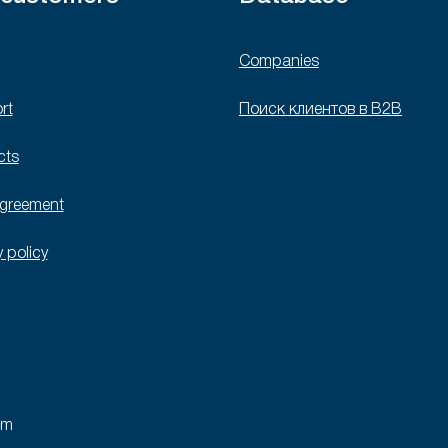
Companies
rt
Поиск клиентов в B2B
cts
agreement
y policy
rm