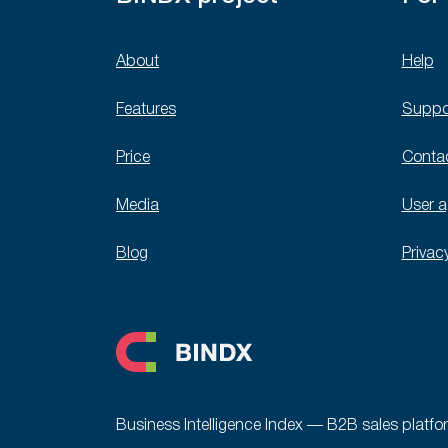
About
Help
Features
Suppo
Price
Conta
Media
User 
Blog
Privac
Business Intelligence Index — B2B sales platfo