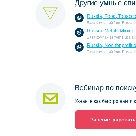
Другие умные спи
Russia, Food, Tobacc
База компаний from Russia in
Russia, Metals Mining
База компаний from Russia in 
Russia, Non-for profit 
База компаний from Russia in t
Вебинар по поиск
Узнайте как быстро найти
Зарегистрировать