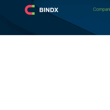
Compani
Compani