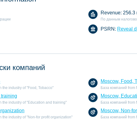
Revenue:
256.3
арации
По данным налогово
PSRN:
Reveal d
ски компаний
o
Moscow, Food, 
 the industry of "Food, Tobacco"
База компаний from M
training
Moscow, Educati
the industry of "Education and training"
База компаний from Mo
organization
Moscow, Non-for 
he industry of "Non-for profit organization"
База компаний from Mo