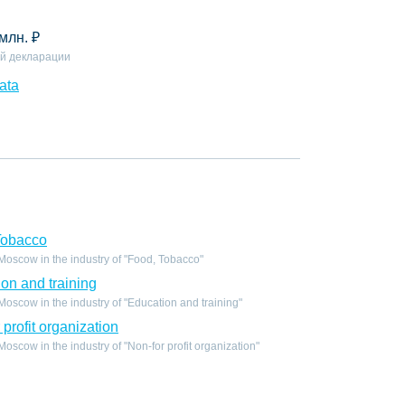
 млн.
₽
й декларации
ata
Tobacco
oscow in the industry of "Food, Tobacco"
on and training
scow in the industry of "Education and training"
profit organization
scow in the industry of "Non-for profit organization"