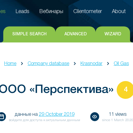
es
Leads
Вебинары
Clientometer
About
es
Leads
Вебинары
Clientometer
About
SIMPLE SEARCH
ADVANCED
WIZARD
Home
Company database
Krasnodar
Oil Gas
ООО «Перспектива»
4
данные на
29 October 2019
11 views
войдите для доступа к актуальным данным
since
1 March 202