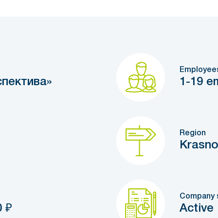
Employee
пектива»
1-19 e
Region
Krasno
Company 
0
₽
Active