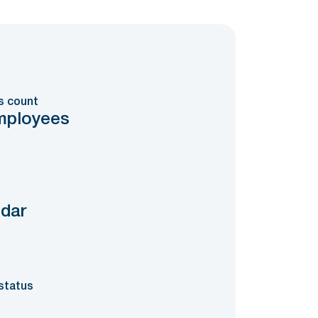
s count
mployees
dar
status