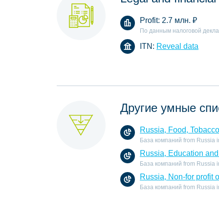
Profit:
2.7 млн.
₽
По данным налоговой декл
ITN:
Reveal data
Другие умные спи
Russia, Food, Tobacc
База компаний from Russia in
Russia, Education and 
База компаний from Russia in 
Russia, Non-for profit 
База компаний from Russia in t