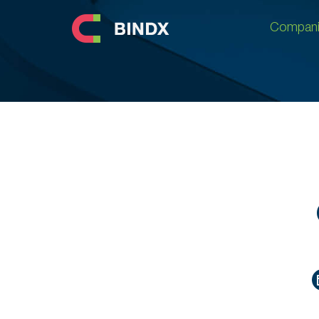
Compani
Compani