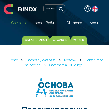
Companies
Leads
Вебинары
Clientometer
About
Companies
Leads
Вебинары
Clientometer
About
SIMPLE SEARCH
ADVANCED
WIZARD
Home
Company database
Moscow
Construction
Engineering
Commercial Buildings