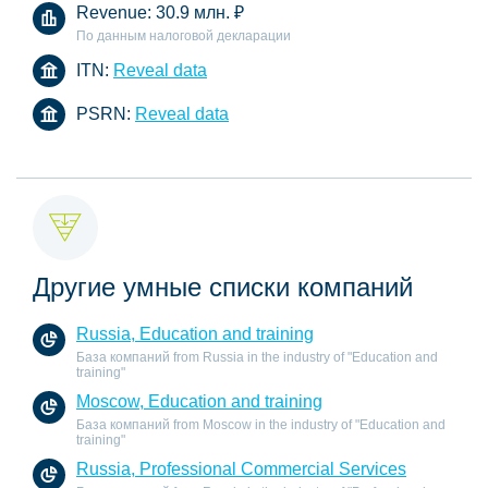
Revenue:
30.9 млн.
₽
По данным налоговой декларации
ITN:
Reveal data
PSRN:
Reveal data
Другие умные списки компаний
Russia, Education and training
База компаний from Russia in the industry of "Education and
training"
Moscow, Education and training
База компаний from Moscow in the industry of "Education and
training"
Russia, Professional Commercial Services