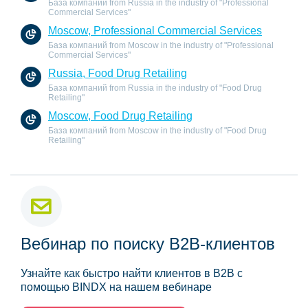
База компаний from Russia in the industry of "Professional
Commercial Services"
Moscow, Professional Commercial Services
База компаний from Moscow in the industry of "Professional
Commercial Services"
Russia, Food Drug Retailing
База компаний from Russia in the industry of "Food Drug
Retailing"
Moscow, Food Drug Retailing
База компаний from Moscow in the industry of "Food Drug
Retailing"
Вебинар по поиску B2B-клиентов
Узнайте как быстро найти клиентов в B2B с
помощью BINDX на нашем вебинаре