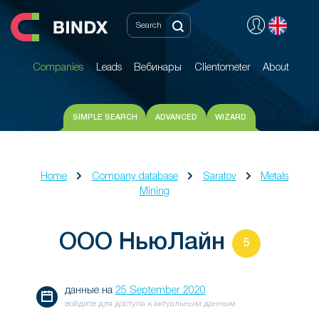
Companies
Leads
Вебинары
Clientometer
About
Companies
Leads
Вебинары
Clientometer
About
SIMPLE SEARCH
ADVANCED
WIZARD
Home
Company database
Saratov
Metals
Mining
ООО НьюЛайн
5
данные на
25 September 2020
войдите для доступа к актуальным данным