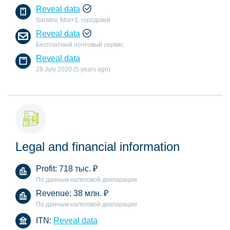
Reveal data
Saratov, Мск+1, городской
Reveal data
Бесплатный почтовый сервис
Reveal data
28 July 2020 (5 years ago)
Legal and financial information
Profit:
718 тыс.
₽
По данным налоговой декларации
Revenue:
38 млн.
₽
По данным налоговой декларации
ITN:
Reveal data