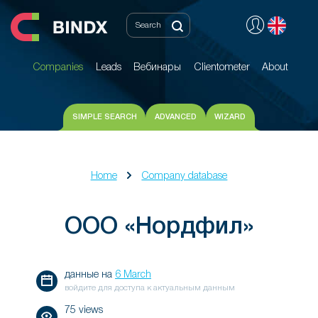
Companies
Leads
Вебинары
Clientometer
About
Companies
Leads
Вебинары
Clientometer
About
SIMPLE SEARCH
ADVANCED
WIZARD
Home
Company database
ООО «Нордфил»
данные на
6 March
войдите для доступа к актуальным данным
75 views