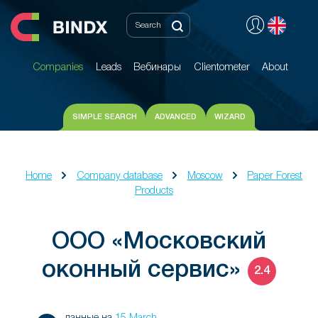
Companies
Leads
Вебинары
Clientometer
About
Companies
Leads
Вебинары
Clientometer
About
SIMPLE SEARCH
ADVANCED
WIZARD
Home
Company database
Moscow
Paper Forest
Products
ООО «Московский
оконный сервис»
2.4