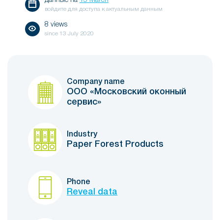
данные на
15 March
войдите для доступа к актуальным данным
8 views
since
13 July 2020
Company name
ООО «Московский оконный
сервис»
Industry
Paper Forest Products
Phone
Reveal data