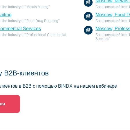
Moscow, Metals 
the industry of "Metals Mining"
База компаний from Mo
ailing
Moscow, Food Dr
the industry of "Food Drug Retailing"
База компаний from Mo
Commercial Services
Moscow, Profess
 the industry of "Professional Commercial
База компаний from M
Services"
у B2B-клиентов
 клиентов в B2B с помощью BINDX на нашем вебинаре
ся