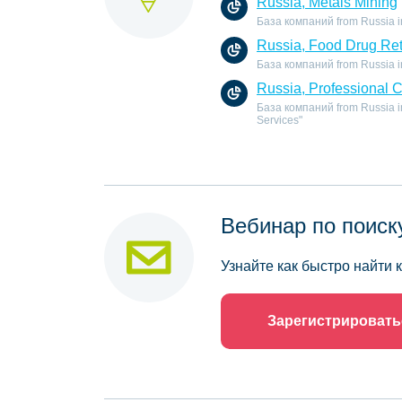
Russia, Metals Mining
База компаний from Russia in 
Russia, Food Drug Ret
База компаний from Russia in 
Russia, Professional 
База компаний from Russia in
Services"
Вебинар по поиск
Узнайте как быстро найти
Зарегистрировать