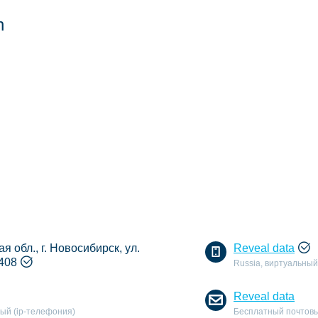
n
 обл., г. Новосибирск, ул.
Reveal data
408
Russia, виртуальный
Reveal data
ный (ip-телефония)
Бесплатный почтовы