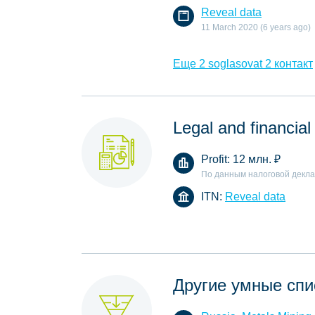
Reveal data
11 March 2020 (6 years ago)
Еще 2 soglasovat 2 контакт
Legal and financial
Profit:
12 млн.
₽
По данным налоговой декл
ITN:
Reveal data
Другие умные спи