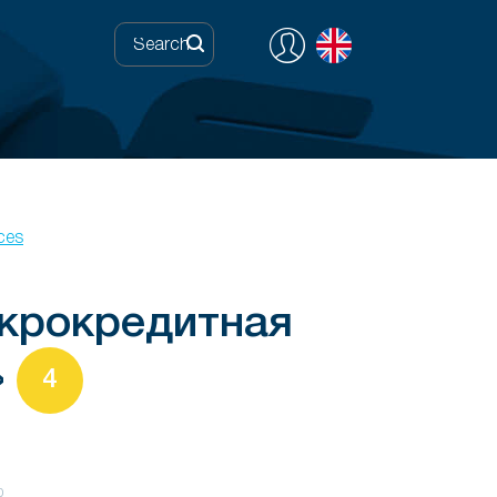
ces
крокредитная
»
4
0