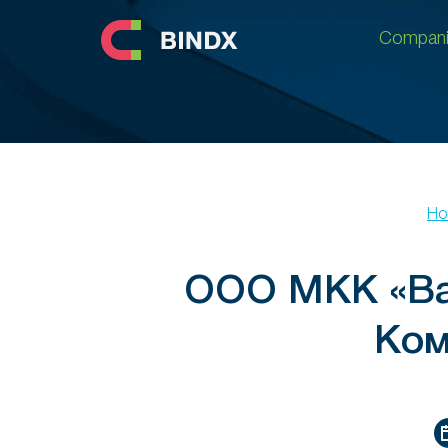
Compani
Compani
Ho
ООО МКК «Ва
Ком