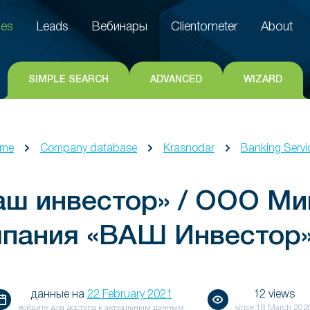
es
Leads
Вебинары
Clientometer
About
es
Leads
Вебинары
Clientometer
About
SIMPLE SEARCH
ADVANCED
WIZARD
me
Company database
Krasnodar
Banking Servi
ш инвестор» / ООО Ми
пания «ВАШ Инвестор
данные на
22 February 2021
12 views
войдите для доступа к актуальным данным
since
18 March 202