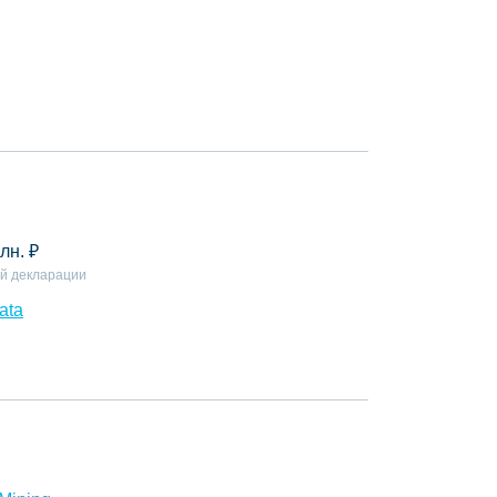
лн.
₽
й декларации
ata