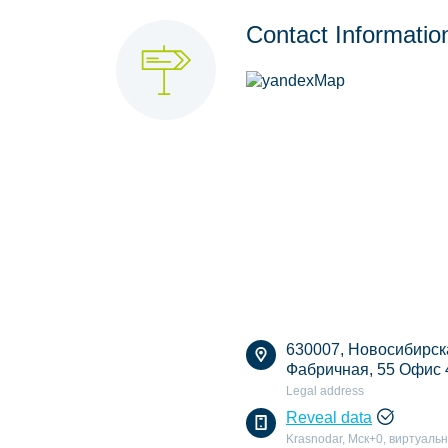
Contact Informatio
630007, Новосибирская
Фабричная, 55 Офис 
Legal address
Reveal data
Krasnodar, Мск+0, виртуаль