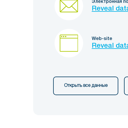
Электронная п
Reveal dat
Web-site
Reveal dat
Открыть все данные