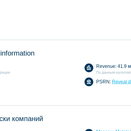
 information
Revenue:
41.9 м
арации
По данным налогово
PSRN:
Reveal d
ски компаний