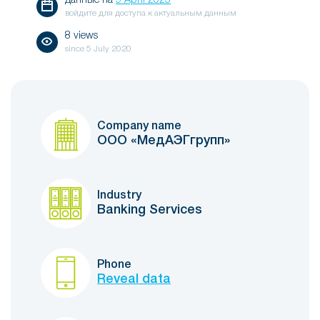
данные на
9 April 2025
войдите для доступа к актуальным данным
8 views
since
5 July 2020
Company name
ООО «МедАЭГгрупп»
Industry
Banking Services
Phone
Reveal data