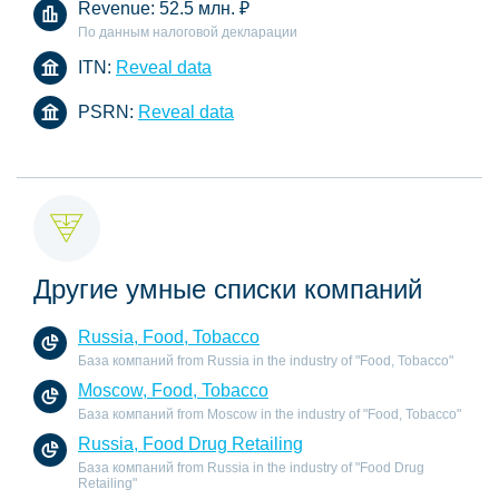
Revenue:
52.5 млн.
₽
По данным налоговой декларации
ITN:
Reveal data
PSRN:
Reveal data
Другие умные списки компаний
Russia, Food, Tobacco
База компаний from Russia in the industry of "Food, Tobacco"
Moscow, Food, Tobacco
База компаний from Moscow in the industry of "Food, Tobacco"
Russia, Food Drug Retailing
База компаний from Russia in the industry of "Food Drug
Retailing"