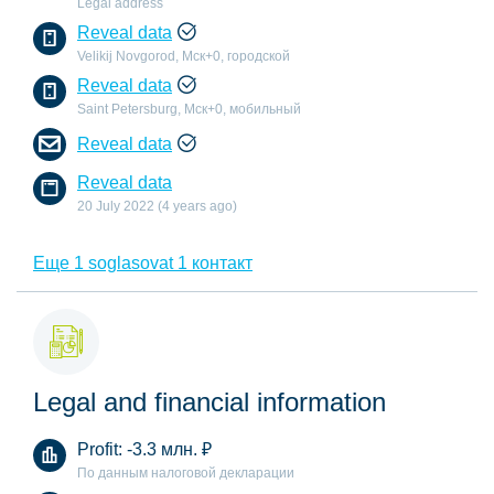
Legal address
Reveal data
Velikij Novgorod, Мск+0, городской
Reveal data
Saint Petersburg, Мск+0, мобильный
Reveal data
Reveal data
20 July 2022 (4 years ago)
Еще 1 soglasovat 1 контакт
Legal and financial information
Profit:
-3.3 млн.
₽
По данным налоговой декларации