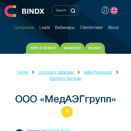
Companies
Leads
Вебинары
Clientometer
About
Companies
Leads
Вебинары
Clientometer
About
SIMPLE SEARCH
ADVANCED
WIZARD
Home
Company database
Velikij Novgorod
Banking Services
ООО «МедАЭГгрупп»
4