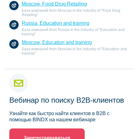
Moscow, Food Drug Retailing
База компаний from Moscow in the industry of "Food Drug
Retailing"
Russia, Education and training
База компаний from Russia in the industry of "Education and
training"
Moscow, Education and training
База компаний from Moscow in the industry of "Education and
training"
Вебинар по поиску B2B-клиентов
Узнайте как быстро найти клиентов в B2B с
помощью BINDX на нашем вебинаре
Зарегистрироваться