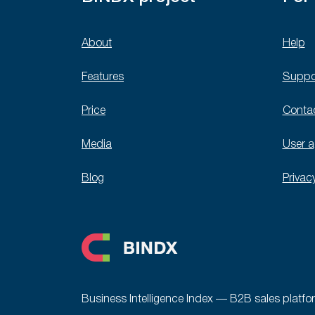
About
Help
Features
Suppo
Price
Conta
Media
User 
Blog
Privac
Business Intelligence Index — B2B sales platfo