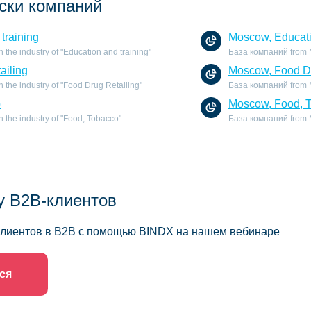
ски компаний
training
Moscow, Educati
the industry of "Education and training"
База компаний from Mo
ailing
Moscow, Food Dr
the industry of "Food Drug Retailing"
База компаний from Mo
o
Moscow, Food, 
 the industry of "Food, Tobacco"
База компаний from M
у B2B-клиентов
 клиентов в B2B с помощью BINDX на нашем вебинаре
ся