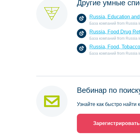
Другие умные спи
Russia, Education and 
База компаний from Russia in 
Russia, Food Drug Ret
База компаний from Russia in 
Russia, Food, Tobacc
База компаний from Russia in
Вебинар по поиск
Узнайте как быстро найти
Зарегистрировать