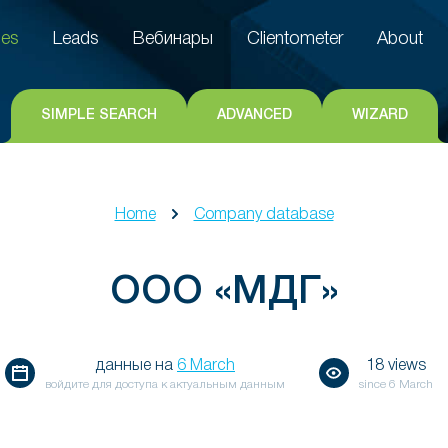
es
Leads
Вебинары
Clientometer
About
es
Leads
Вебинары
Clientometer
About
SIMPLE SEARCH
ADVANCED
WIZARD
Home
Company database
ООО «МДГ»
данные на
6 March
18 views
войдите для доступа к актуальным данным
since
6 March