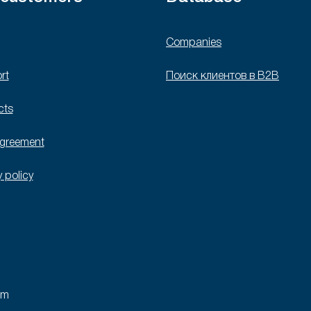
Companies
rt
Поиск клиентов в B2B
cts
agreement
y policy
rm