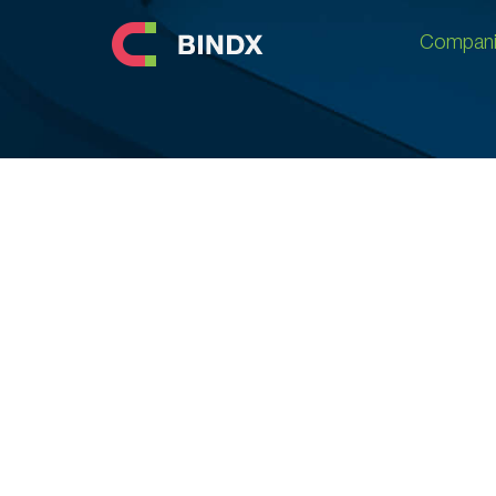
Compani
Compani