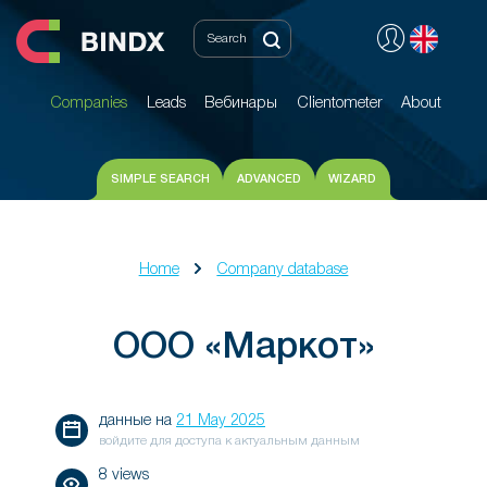
Companies
Leads
Вебинары
Clientometer
About
Companies
Leads
Вебинары
Clientometer
About
SIMPLE SEARCH
ADVANCED
WIZARD
Home
Company database
ООО «Маркот»
данные на
21 May 2025
войдите для доступа к актуальным данным
8 views