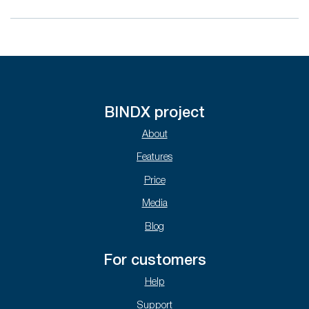
BINDX project
About
Features
Price
Media
Blog
For customers
Help
Support