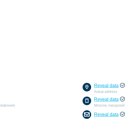
Reveal data
Actual address
Reveal data
елефония)
Moscow, городской
Reveal data