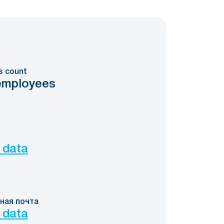
s count
employees
 data
ная почта
 data