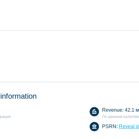
 information
Revenue:
42.1 м
арации
По данным налогово
PSRN:
Reveal d