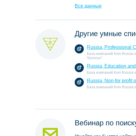
Все данные
Другие умные спи
Russia, Professional 
База компаний from Russia in
Services"
Russia, Education and 
База компаний from Russia in 
Russia, Non-for profit 
База компаний from Russia in t
Вебинар по поиск