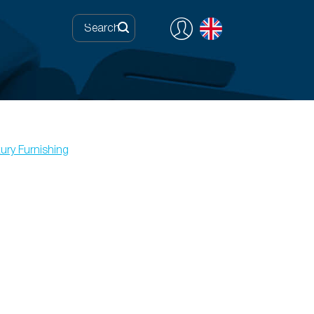
ury Furnishing
0