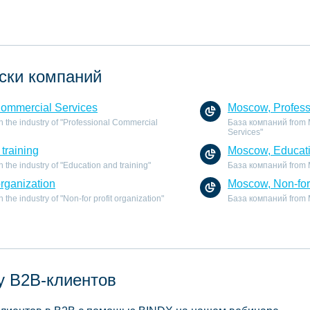
ски компаний
Commercial Services
Moscow, Profess
 the industry of "Professional Commercial
База компаний from M
Services"
training
Moscow, Educati
the industry of "Education and training"
База компаний from Mo
organization
Moscow, Non-for 
he industry of "Non-for profit organization"
База компаний from Mo
у B2B-клиентов