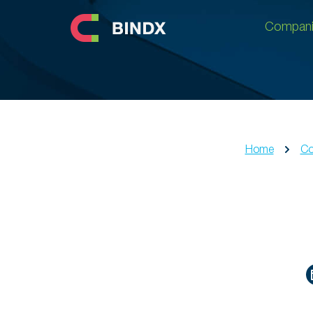
Compani
Compani
Home
Co