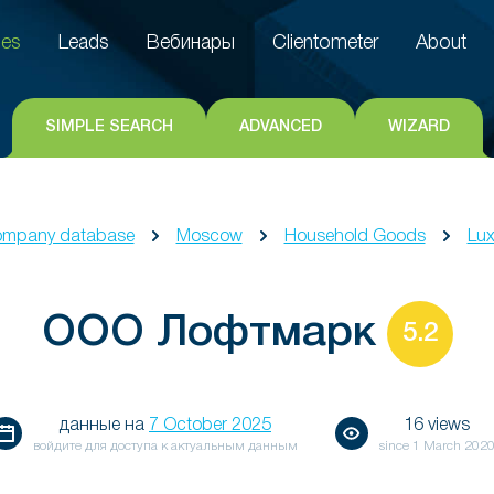
es
Leads
Вебинары
Clientometer
About
es
Leads
Вебинары
Clientometer
About
SIMPLE SEARCH
ADVANCED
WIZARD
mpany database
Moscow
Household Goods
Lux
ООО Лофтмарк
5.2
данные на
7 October 2025
16 views
войдите для доступа к актуальным данным
since
1 March 202