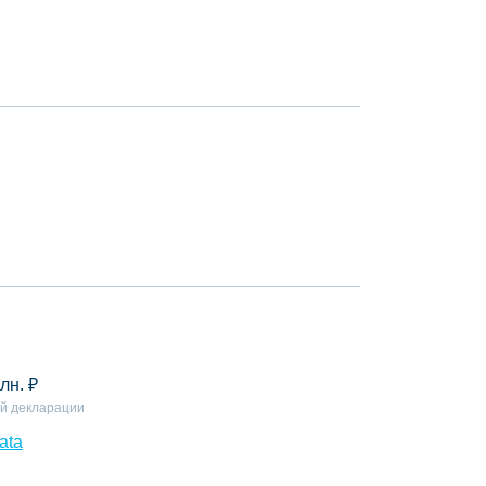
лн.
₽
й декларации
ata