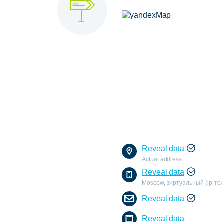
Reveal data
Actual address
Reveal data
Moscow, виртуальный (ip-т
Reveal data
Reveal data