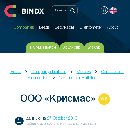
Companies
Leads
Вебинары
Clientometer
About
Companies
Leads
Вебинары
Clientometer
About
SIMPLE SEARCH
ADVANCED
WIZARD
Home
Company database
Moscow
Construction
Engineering
Commercial Buildings
ООО «Крисмас»
6.6
данные на
27 October 2019
войдите для доступа к актуальным данным