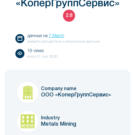
«КоперГруппСервис»
2.8
данные на
7 March
войдите для доступа к актуальным данным
19 views
since
21 July 2020
Company name
ООО «КоперГруппСервис»
Industry
Metals Mining