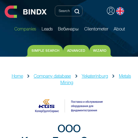
Companies
Leads
Вебинары
Clientometer
About
Companies
Leads
Вебинары
Clientometer
About
SIMPLE SEARCH
ADVANCED
WIZARD
Home
Company database
Yekaterinburg
Metals
Mining
ООО