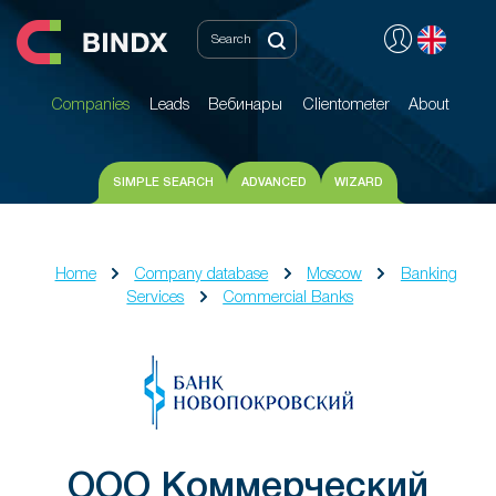
Companies
Leads
Вебинары
Clientometer
About
Companies
Leads
Вебинары
Clientometer
About
SIMPLE SEARCH
ADVANCED
WIZARD
Home
Company database
Moscow
Banking
Services
Commercial Banks
ООО Коммерческий