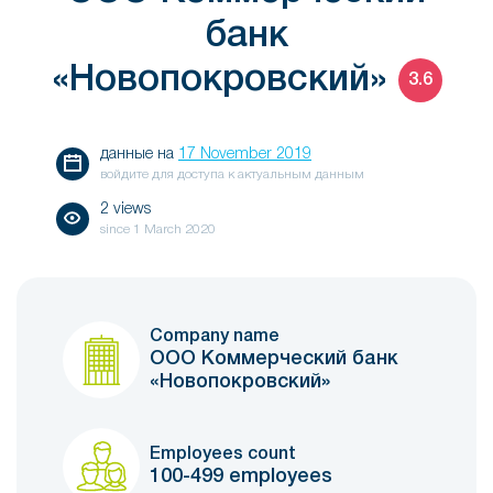
банк
«Новопокровский»
3.6
данные на
17 November 2019
войдите для доступа к актуальным данным
2 views
since
1 March 2020
Company name
ООО Коммерческий банк
«Новопокровский»
Employees count
100-499 employees