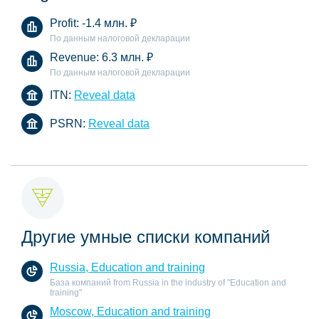
Profit:
-1.4 млн.
₽
По данным налоговой декларации
Revenue:
6.3 млн.
₽
По данным налоговой декларации
ITN:
Reveal data
PSRN:
Reveal data
Другие умные списки компаний
Russia, Education and training
База компаний from Russia in the industry of "Education and
training"
Moscow, Education and training