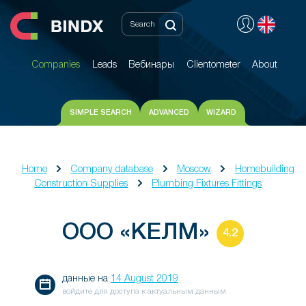
Companies
Leads
Вебинары
Clientometer
About
Companies
Leads
Вебинары
Clientometer
About
SIMPLE SEARCH
ADVANCED
WIZARD
Home
Company database
Moscow
Homebuilding
Construction Supplies
Plumbing Fixtures Fittings
ООО «КЕЛМ»
4.2
данные на
14 August 2019
войдите для доступа к актуальным данным