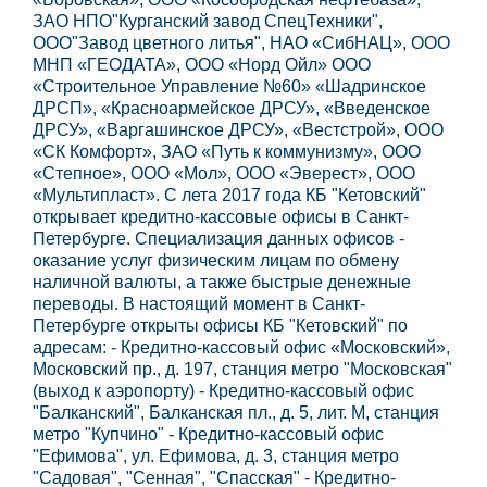
ЗАО НПО"Курганский завод СпецТехники",
ООО"Завод цветного литья", НАО «СибНАЦ», ООО
МНП «ГЕОДАТА», ООО «Норд Ойл» ООО
«Строительное Управление №60» «Шадринское
ДРСП», «Красноармейское ДРСУ», «Введенское
ДРСУ», «Варгашинское ДРСУ», «Вестстрой», ООО
«СК Комфорт», ЗАО «Путь к коммунизму», ООО
«Степное», ООО «Мол», ООО «Эверест», ООО
«Мультипласт». С лета 2017 года КБ "Кетовский"
открывает кредитно-кассовые офисы в Санкт-
Петербурге. Специализация данных офисов -
оказание услуг физическим лицам по обмену
наличной валюты, а также быстрые денежные
переводы. В настоящий момент в Санкт-
Петербурге открыты офисы КБ "Кетовский" по
адресам: - Кредитно-кассовый офис «Московский»,
Московский пр., д. 197, станция метро "Московская"
(выход к аэропорту) - Кредитно-кассовый офис
"Балканский", Балканская пл., д. 5, лит. М, станция
метро "Купчино" - Кредитно-кассовый офис
"Ефимова", ул. Ефимова, д. 3, станция метро
"Садовая", "Сенная", "Спасская" - Кредитно-