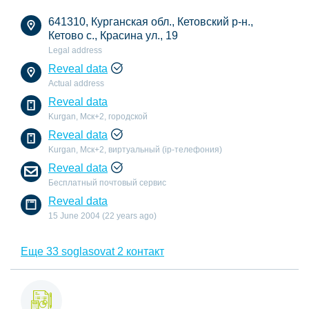
641310, Курганская обл., Кетовский р-н.,
Кетово с., Красина ул., 19
Legal address
Reveal data
Actual address
Reveal data
Kurgan, Мск+2, городской
Reveal data
Kurgan, Мск+2, виртуальный (ip-телефония)
Reveal data
Бесплатный почтовый сервис
Reveal data
15 June 2004 (22 years ago)
Еще 33 soglasovat 2 контакт