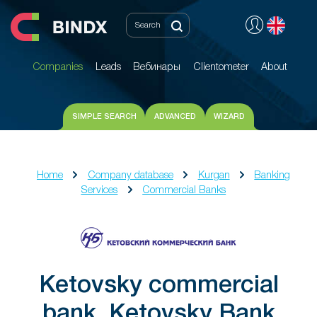
Companies
Leads
Вебинары
Clientometer
About
Companies
Leads
Вебинары
Clientometer
About
SIMPLE SEARCH
ADVANCED
WIZARD
Home
Company database
Kurgan
Banking
Services
Commercial Banks
Ketovsky commercial
bank, Ketovsky Bank