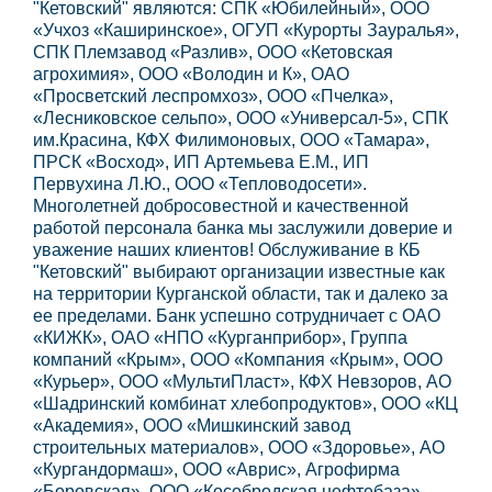
"Кетовский" являются: СПК «Юбилейный», ООО
«Учхоз «Каширинское», ОГУП «Курорты Зауралья»,
СПК Племзавод «Разлив», ООО «Кетовская
агрохимия», ООО «Володин и К», ОАО
«Просветский леспромхоз», ООО «Пчелка»,
«Лесниковское сельпо», ООО «Универсал-5», СПК
им.Красина, КФХ Филимоновых, ООО «Тамара»,
ПРСК «Восход», ИП Артемьева Е.М., ИП
Первухина Л.Ю., ООО «Тепловодосети».
Многолетней добросовестной и качественной
работой персонала банка мы заслужили доверие и
уважение наших клиентов! Обслуживание в КБ
"Кетовский" выбирают организации известные как
на территории Курганской области, так и далеко за
ее пределами. Банк успешно сотрудничает с ОАО
«КИЖК», ОАО «НПО «Курганприбор», Группа
компаний «Крым», ООО «Компания «Крым», ООО
«Курьер», ООО «МультиПласт», КФХ Невзоров, АО
«Шадринский комбинат хлебопродуктов», ООО «КЦ
«Академия», ООО «Мишкинский завод
строительных материалов», ООО «Здоровье», АО
«Кургандормаш», ООО «Аврис», Агрофирма
«Боровская», ООО «Кособродская нефтебаза»,