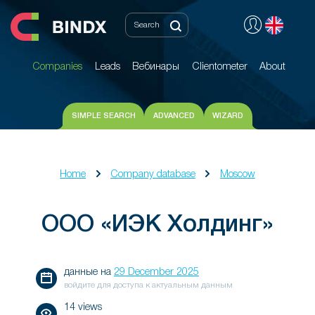
Companies
Leads
Вебинары
Clientometer
About
Companies
Leads
Вебинары
Clientometer
About
SIMPLE SEARCH
ADVANCED
WIZARD
Home
Company database
Moscow
ООО «ИЭК Холдинг»
данные на
29 December 2025
войдите для доступа к актуальным данным
14 views