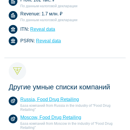
По данным налоговой декларации
Revenue:
1.7 млн.
₽
По данным налоговой декларации
ITN:
Reveal data
PSRN:
Reveal data
Другие умные списки компаний
Russia, Food Drug Retailing
База компаний from Russia in the industry of "Food Drug
Retailing"
Moscow, Food Drug Retailing
База компаний from Moscow in the industry of "Food Drug
Retailing"