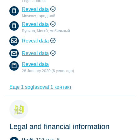
Legal address
Reveal data
Moscow, городской
Reveal data
Ryazan, Мск+0, мобильный
Reveal data
Reveal data
Reveal data
28 January 2020 (6 years ago)
Еще 1 soglasovat 1 контакт
Legal and financial information
Profit:
102 тыс.
₽