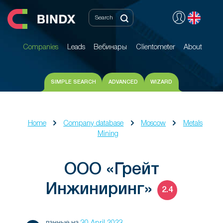
Companies
Leads
Вебинары
Clientometer
About
Companies
Leads
Вебинары
Clientometer
About
SIMPLE SEARCH
ADVANCED
WIZARD
Home
Company database
Moscow
Metals
Mining
ООО «Грейт
Инжиниринг»
2.4