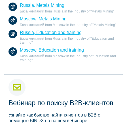
Russia, Metals Mining
База компаний from Russia in the industry of "Metals Mining"
Moscow, Metals Mining
База компаний from Moscow in the industry of "Metals Mining"
Russia, Education and training
База компаний from Russia in the industry of "Education and
training"
Moscow, Education and training
База компаний from Moscow in the industry of "Education and
training"
Вебинар по поиску B2B-клиентов
Узнайте как быстро найти клиентов в B2B с
помощью BINDX на нашем вебинаре