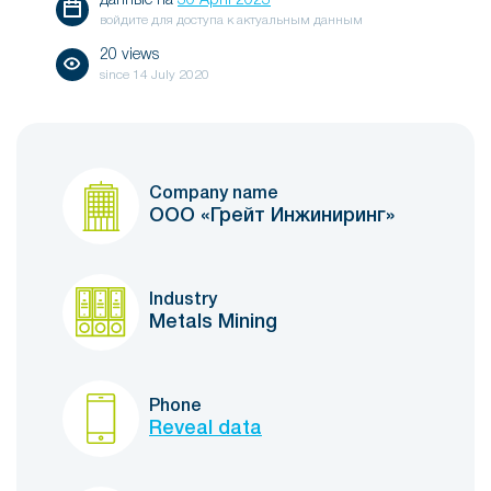
данные на
30 April 2023
войдите для доступа к актуальным данным
20 views
since
14 July 2020
Company name
ООО «Грейт Инжиниринг»
Industry
Metals Mining
Phone
Reveal data