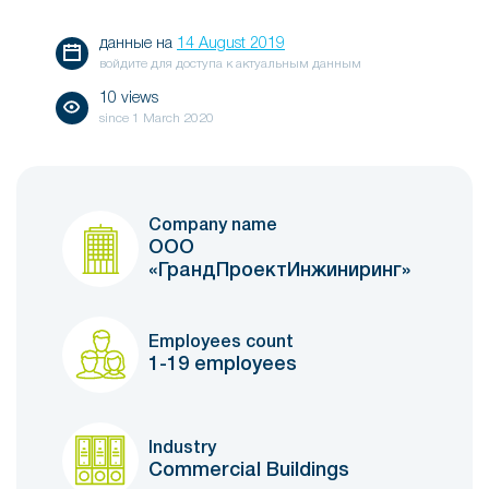
данные на
14 August 2019
войдите для доступа к актуальным данным
10 views
since
1 March 2020
Company name
ООО
«ГрандПроектИнжиниринг»
Employees count
1-19 employees
Industry
Commercial Buildings