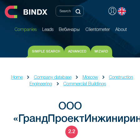
Companies
Leads
Вебинары
Clientometer
About
Companies
Leads
Вебинары
Clientometer
About
SIMPLE SEARCH
ADVANCED
WIZARD
Home
Company database
Moscow
Construction
Engineering
Commercial Buildings
ООО
«ГрандПроектИнжинирин
2.2