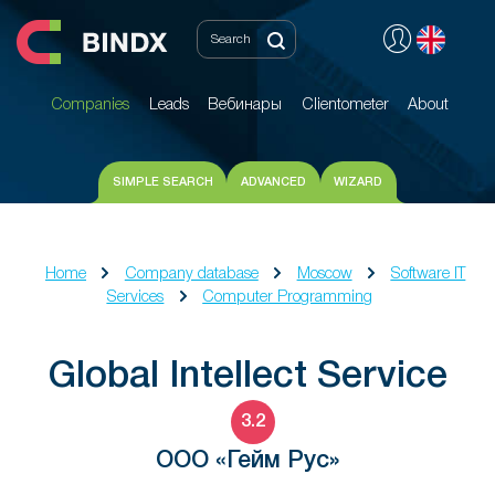
Companies
Leads
Вебинары
Clientometer
About
Companies
Leads
Вебинары
Clientometer
About
SIMPLE SEARCH
ADVANCED
WIZARD
Home
Company database
Moscow
Software IT
Services
Computer Programming
Global Intellect Service
3.2
ООО «Гейм Рус»