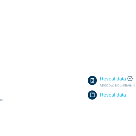
Reveal data
Moscow, мобильный
Reveal data
ис