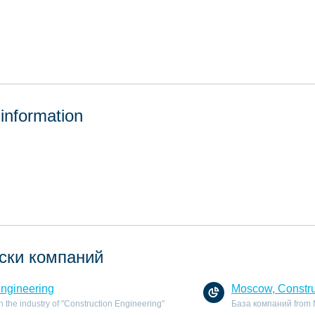
 information
ски компаний
Engineering
Moscow, Constru
the industry of "Construction Engineering"
База компаний from M