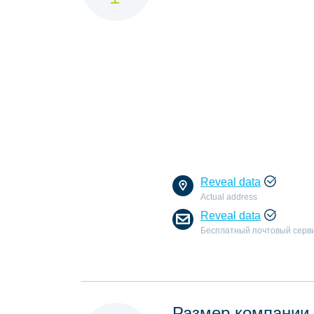
Reveal data
Actual address
Reveal data
Бесплатный почтовый серв
Размер компании