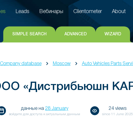
es
Leads
Вебинары
Clientometer
About
es
Leads
Вебинары
Clientometer
About
SIMPLE SEARCH
ADVANCED
WIZARD
Company database
Moscow
Auto Vehicles Parts Servi
ОО «Дистрибьюшн КА
данные на
28 January
24 views
войдите для доступа к актуальным данным
since
11 June 2025