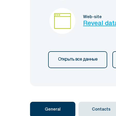
Web-site
Reveal dat
Открыть все данные
General
Contacts