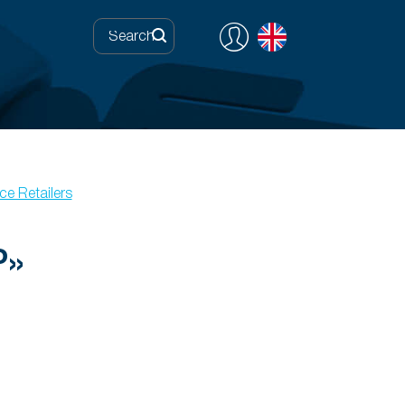
ce Retailers
Р»