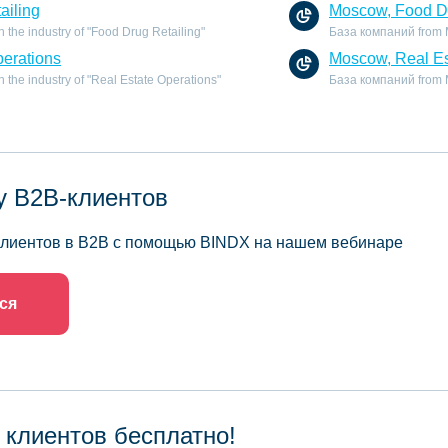
ailing
Moscow, Food Dr
the industry of "Food Drug Retailing"
База компаний from Mo
perations
Moscow, Real Es
the industry of "Real Estate Operations"
База компаний from Mo
у B2B-клиентов
 клиентов в B2B с помощью BINDX на нашем вебинаре
ся
 клиентов бесплатно!