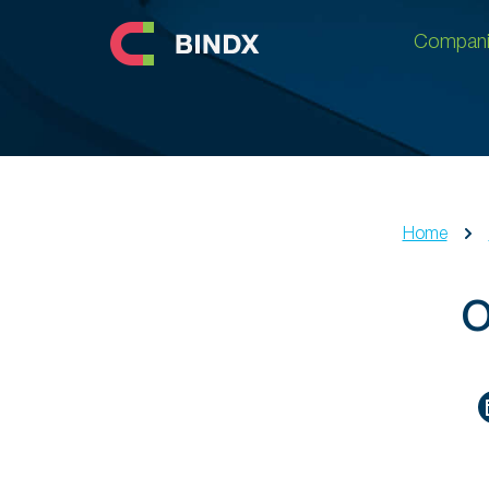
Compani
Compani
Home
О