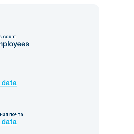
s count
mployees
 data
ная почта
 data