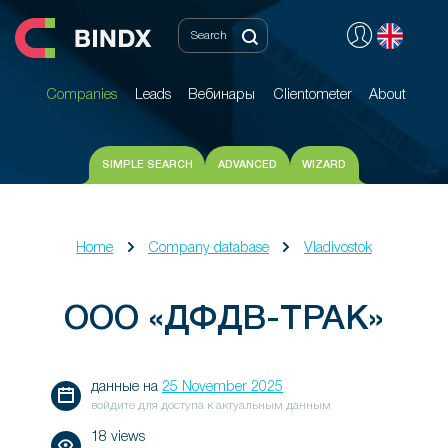
Companies
Leads
Вебинары
Clientometer
About
Companies
Leads
Вебинары
Clientometer
About
SIMPLE SEARCH
ADVANCED
WIZARD
Home
Company database
Vladivostok
ООО «ДФДВ-ТРАК»
данные на
25 November 2025
войдите для доступа к актуальным данным
18 views