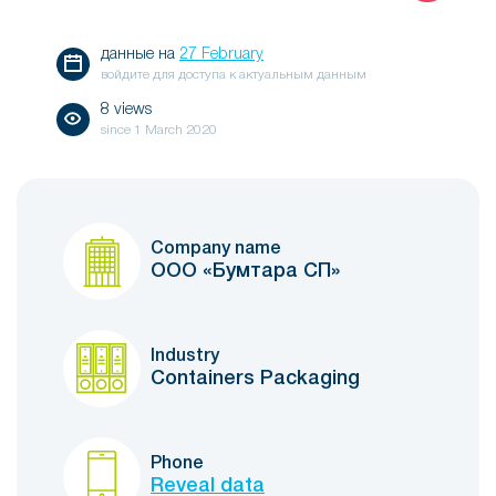
данные на
27 February
войдите для доступа к актуальным данным
8 views
since
1 March 2020
Company name
ООО «Бумтара СП»
Industry
Containers Packaging
Phone
Reveal data