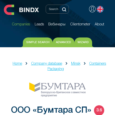
Companies
Leads
Вебинары
Clientometer
About
Companies
Leads
Вебинары
Clientometer
About
SIMPLE SEARCH
ADVANCED
WIZARD
Home
Company database
Minsk
Containers
Packaging
ООО «Бумтара СП»
3.6