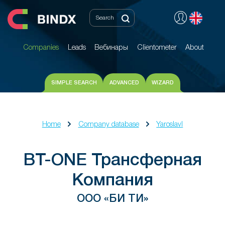
Companies
Leads
Вебинары
Clientometer
About
Companies
Leads
Вебинары
Clientometer
About
SIMPLE SEARCH
ADVANCED
WIZARD
Home
Company database
Yaroslavl
BT-ONE Трансферная
Компания
ООО «БИ ТИ»