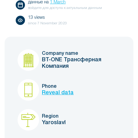
данные на
1 March
войдите для доступа к актуальным данным
13 views
since
7 November 2023
Company name
BT-ONE Трансферная
Компания
Phone
Reveal data
Region
Yaroslavl