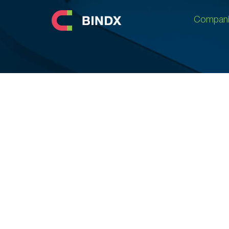
Compani
Compani