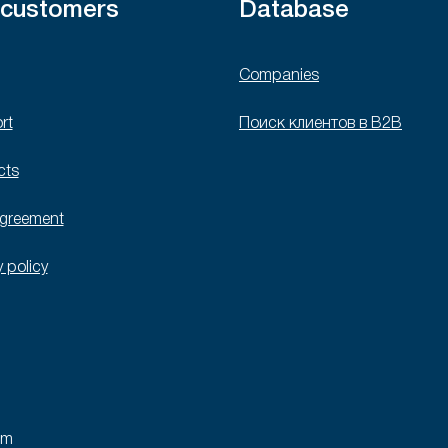
 customers
Database
Companies
rt
Поиск клиентов в B2B
cts
agreement
y policy
rm