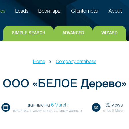
es
Leads
Вебинары
Clientometer
About
es
Leads
Вебинары
Clientometer
About
SIMPLE SEARCH
ADVANCED
WIZARD
Home
Company database
ООО «БЕЛОЕ Дерево»
данные на
6 March
32 views
войдите для доступа к актуальным данным
since
6 March