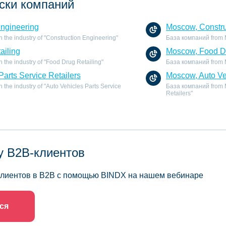
ски компаний
Engineering
Moscow, Constru
the industry of "Construction Engineering"
База компаний from M
ailing
Moscow, Food Dr
the industry of "Food Drug Retailing"
База компаний from Mo
Parts Service Retailers
Moscow, Auto Veh
the industry of "Auto Vehicles Parts Service
База компаний from Mo
Retailers"
у B2B-клиентов
 клиентов в B2B с помощью BINDX на нашем вебинаре
ся