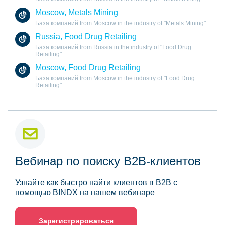
Moscow, Metals Mining
База компаний from Moscow in the industry of "Metals Mining"
Russia, Food Drug Retailing
База компаний from Russia in the industry of "Food Drug
Retailing"
Moscow, Food Drug Retailing
База компаний from Moscow in the industry of "Food Drug
Retailing"
Вебинар по поиску B2B-клиентов
Узнайте как быстро найти клиентов в B2B с
помощью BINDX на нашем вебинаре
Зарегистрироваться