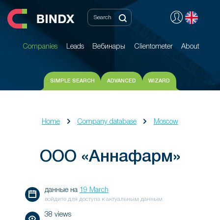
Companies
Leads
Вебинары
Clientometer
About
Companies
Leads
Вебинары
Clientometer
About
SIMPLE SEARCH
ADVANCED
WIZARD
Home
Company database
Moscow
ООО «Аннафарм»
данные на
19 March
войдите для доступа к актуальным данным
38 views