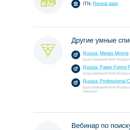
ITN:
Reveal data
Другие умные спи
Russia, Metals Mining
База компаний from Russia in 
Russia, Paper Forest 
База компаний from Russia in 
Russia, Professional 
База компаний from Russia in
Services"
Вебинар по поиск