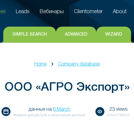
es
Leads
Вебинары
Clientometer
About
es
Leads
Вебинары
Clientometer
About
SIMPLE SEARCH
ADVANCED
WIZARD
Home
Company database
ООО «АГРО Экспорт»
данные на
6 March
23 views
войдите для доступа к актуальным данным
since
6 March