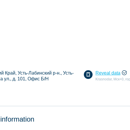
 Край, Усть-Лабинский р-н., Усть-
Reveal data
а ул., д. 101, Офис Б/Н
Krasnodar, Мск+0, го
 information