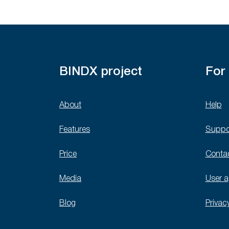
BINDX project
For
About
Help
Features
Suppo
Price
Conta
Media
User 
Blog
Privac