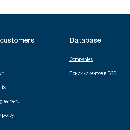
 customers
Database
Companies
rt
Поиск клиентов в B2B
cts
agreement
y policy