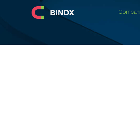
Compani
Compani