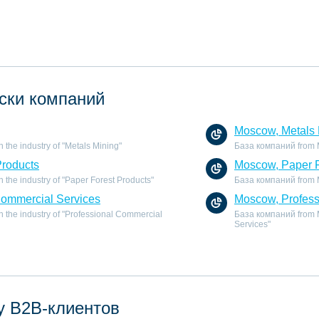
ски компаний
Moscow, Metals 
the industry of "Metals Mining"
База компаний from Mo
Products
Moscow, Paper F
the industry of "Paper Forest Products"
База компаний from Mo
Commercial Services
Moscow, Profess
 the industry of "Professional Commercial
База компаний from M
Services"
у B2B-клиентов