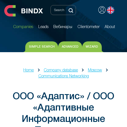
Companies
Leads
Вебинары
Clientometer
About
Companies
Leads
Вебинары
Clientometer
About
SIMPLE SEARCH
ADVANCED
WIZARD
Home
Company database
Moscow
Communications Networking
ООО «Адаптис» / ООО
«Адаптивные
Информационные