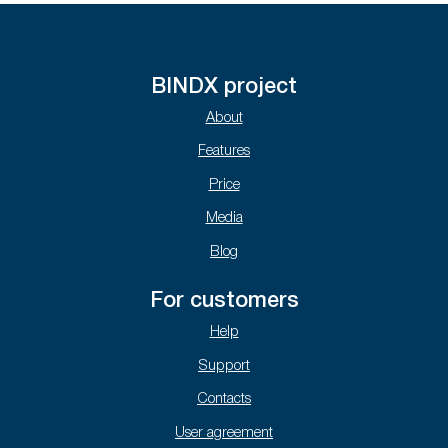
BINDX project
About
Features
Price
Media
Blog
For customers
Help
Support
Contacts
User agreement