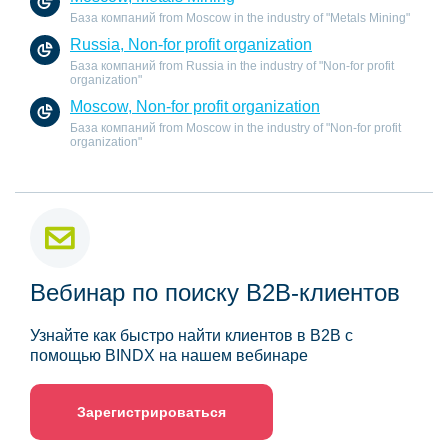
База компаний from Moscow in the industry of "Metals Mining"
Russia, Non-for profit organization
База компаний from Russia in the industry of "Non-for profit
organization"
Moscow, Non-for profit organization
База компаний from Moscow in the industry of "Non-for profit
organization"
Вебинар по поиску B2B-клиентов
Узнайте как быстро найти клиентов в B2B с
помощью BINDX на нашем вебинаре
Зарегистрироваться