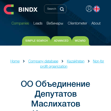
Companies
Leads
Вебинары
Clientometer
About
Companies
Leads
Вебинары
Clientometer
About
SIMPLE SEARCH
ADVANCED
WIZARD
Home
Company database
Kazakhstan
Non-for
profit organization
ОО Объединение
Депутатов
Маслихатов