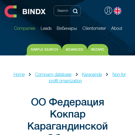
Companies
Leads
Вебинары
Clientometer
About
Companies
Leads
Вебинары
Clientometer
About
SIMPLE SEARCH
ADVANCED
WIZARD
Home
Company database
Karaganda
Non-for
profit organization
ОО Федерация
Кокпар
Карагандинской