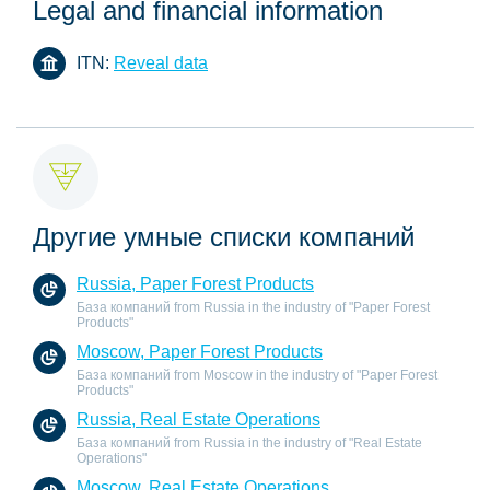
Legal and financial information
ITN:
Reveal data
Другие умные списки компаний
Russia, Paper Forest Products
База компаний from Russia in the industry of "Paper Forest
Products"
Moscow, Paper Forest Products
База компаний from Moscow in the industry of "Paper Forest
Products"
Russia, Real Estate Operations
База компаний from Russia in the industry of "Real Estate
Operations"
Moscow, Real Estate Operations