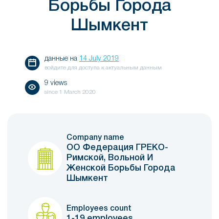
Борьбы Города
Шымкент
данные на
14 July 2019
войдите для доступа к актуальным данным
9 views
since
1 March 2020
Company name
ОО Федерация ГРЕКО-
Римской, Вольной И
Женской Борьбы Города
Шымкент
Employees count
1-19 employees