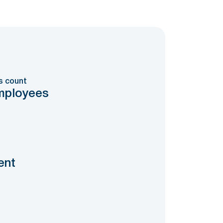
s count
mployees
ent