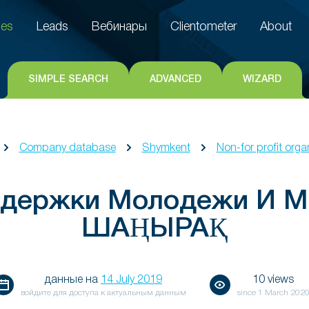
es
Leads
Вебинары
Clientometer
About
es
Leads
Вебинары
Clientometer
About
SIMPLE SEARCH
ADVANCED
WIZARD
Company database
Shymkent
Non-for profit orga
держки Молодежи И 
ШАҢЫРАҚ
данные на
14 July 2019
10 views
войдите для доступа к актуальным данным
since
1 March 202