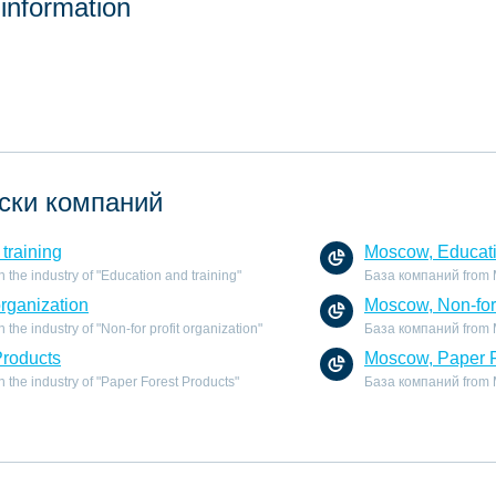
 information
ски компаний
training
Moscow, Educati
the industry of "Education and training"
База компаний from Mo
organization
Moscow, Non-for 
he industry of "Non-for profit organization"
База компаний from Mo
Products
Moscow, Paper F
the industry of "Paper Forest Products"
База компаний from Mo