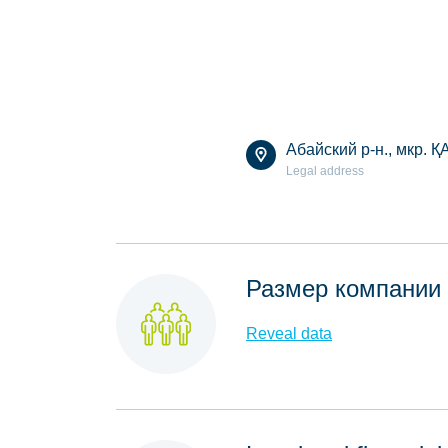
Абайский р-н., мкр. ҚА
Legal address
Размер компании
Reveal data