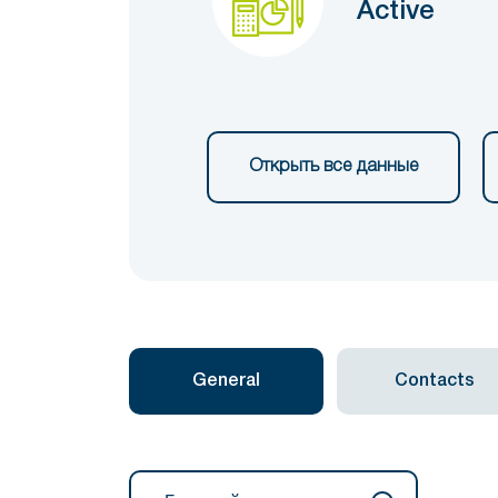
Active
Открыть все данные
General
Contacts