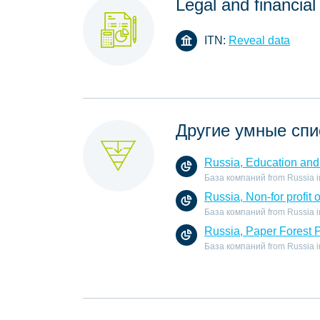
Legal and financial
ITN:
Reveal data
Другие умные спи
Russia, Education and 
База компаний from Russia in 
Russia, Non-for profit 
База компаний from Russia in t
Russia, Paper Forest 
База компаний from Russia in 